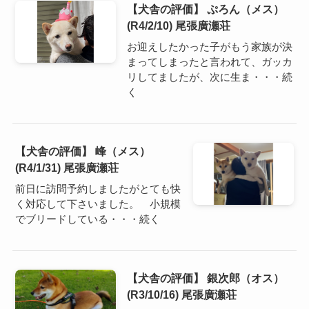
【犬舎の評価】 ぷろん（メス）
(R4/2/10) 尾張廣瀬荘
お迎えしたかった子がもう家族が決
まってしまったと言われて、ガッカ
リしてましたが、次に生ま・・・続
く
【犬舎の評価】 峰（メス）
(R4/1/31) 尾張廣瀬荘
前日に訪問予約しましたがとても快
く対応して下さいました。 小規模
でブリードしている・・・続く
【犬舎の評価】 銀次郎（オス）
(R3/10/16) 尾張廣瀬荘