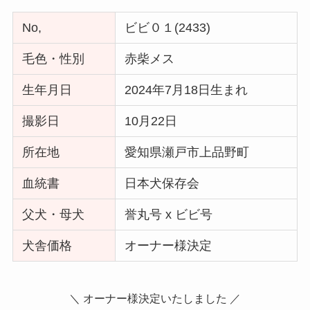
No,
ビビ０１(2433)
毛色・性別
赤柴メス
生年月日
2024年7月18日生まれ
撮影日
10月22日
所在地
愛知県瀬戸市上品野町
血統書
日本犬保存会
父犬・母犬
誉丸号 x ビビ号
犬舎価格
オーナー様決定
＼ オーナー様決定いたしました ／