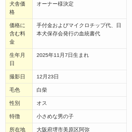
犬舎価
オーナー様決定
格
価格に
手付金およびマイクロチップ代、日
含む料
本犬保存会発行の血統書代
金
生年月
2025年11月7日生まれ
日
撮影日
12月23日
毛色
白柴
性別
オス
特徴
小さめな男の子
所在地
大阪府堺市美原区阿弥