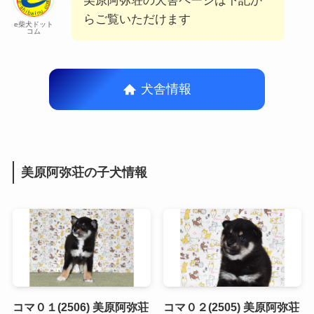
美原阿弥荘の犬舎ページは下記か
らご覧いただけます
e柴犬ドット
コム
犬舎情報
美原阿弥荘の子犬情報
コマ０１(2506) 美原阿弥荘
コマ０２(2505) 美原阿弥荘