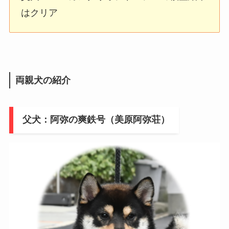
はクリア
両親犬の紹介
父犬：阿弥の爽鉄号（美原阿弥荘）