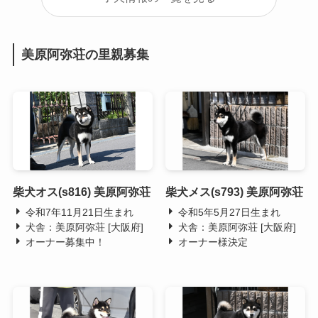
美原阿弥荘の里親募集
柴犬オス(s816) 美原阿弥荘
柴犬メス(s793) 美原阿弥荘
令和7年11月21日生まれ
令和5年5月27日生まれ
犬舎：美原阿弥荘 [大阪府]
犬舎：美原阿弥荘 [大阪府]
オーナー募集中！
オーナー様決定