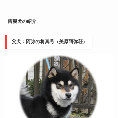
両親犬の紹介
父犬：阿弥の将真号（美原阿弥荘）