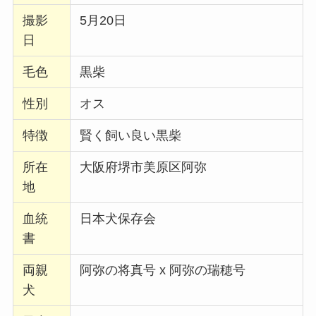
撮影
5月20日
日
毛色
黒柴
性別
オス
特徴
賢く飼い良い黒柴
所在
大阪府堺市美原区阿弥
地
血統
日本犬保存会
書
両親
阿弥の将真号 x 阿弥の瑞穂号
犬