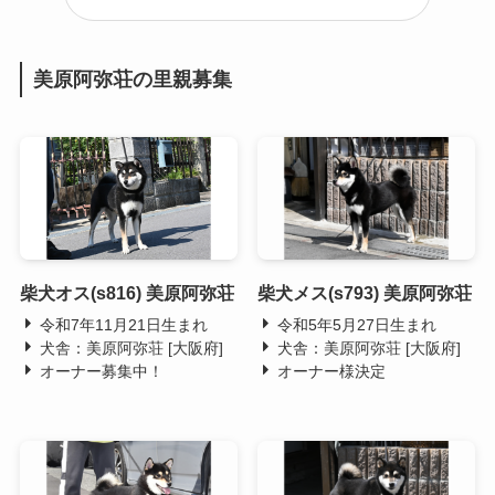
美原阿弥荘の里親募集
柴犬オス(s816) 美原阿弥荘
柴犬メス(s793) 美原阿弥荘
令和7年11月21日生まれ
令和5年5月27日生まれ
犬舎：美原阿弥荘 [大阪府]
犬舎：美原阿弥荘 [大阪府]
オーナー募集中！
オーナー様決定