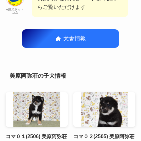
らご覧いただけます
e柴犬ドット
コム
犬舎情報
美原阿弥荘の子犬情報
コマ０１(2506) 美原阿弥荘
コマ０２(2505) 美原阿弥荘