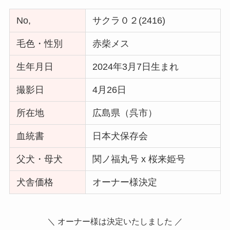
No,
サクラ０２(2416)
毛色・性別
赤柴メス
生年月日
2024年3月7日生まれ
撮影日
4月26日
所在地
広島県（呉市）
血統書
日本犬保存会
父犬・母犬
関ノ福丸号 x 桜来姫号
犬舎価格
オーナー様決定
＼ オーナー様は決定いたしました ／