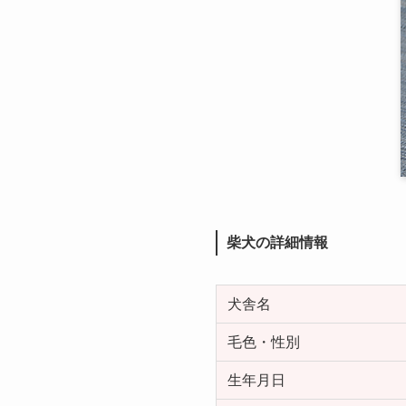
柴犬の詳細情報
犬舎名
毛色・性別
生年月日