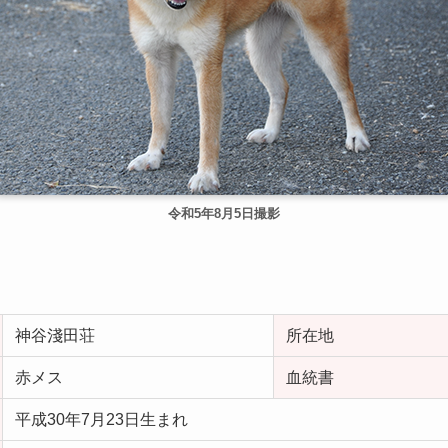
令和
5年
8月5日撮影
神谷淺田荘
所在地
赤メス
血統書
平成30年7月23日生まれ