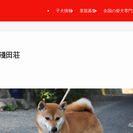
子犬情報
里親募集
全国の柴犬専門
谷淺田荘