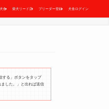
犬舎
柴犬リード店
ブリーダー登録
犬舎ログイン
信する」ボタンをタップ
れました。」と出れば送信