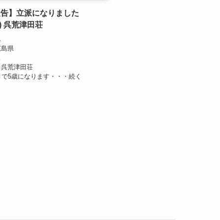
報告】立派になりました
29) 呉荒津田荘
ん
広島県
ス
：呉荒津田荘
月で5歳になります・・・続く