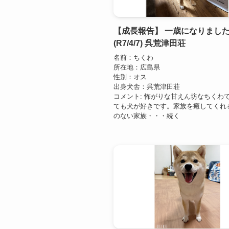
【成長報告】 一歳になりました
(R7/4/7) 呉荒津田荘
名前：ちくわ
所在地：広島県
性別：オス
出身犬舎：呉荒津田荘
コメント: 怖がりな甘えん坊なちくわ
ても犬が好きです。家族を癒してくれ
のない家族・・・続く