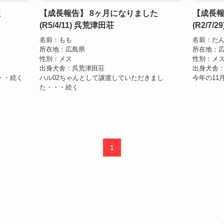
た
【成長報告】 8ヶ月になりました
【成長
(R5/4/11) 呉荒津田荘
(R2/7/
名前：もも
名前：た
所在地：広島県
所在地：
性別：メス
性別：メ
出身犬舎：呉荒津田荘
出身犬舎
・・続く
ハル02ちゃんとして譲渡していただきまし
今年の11
た・・・続く
1