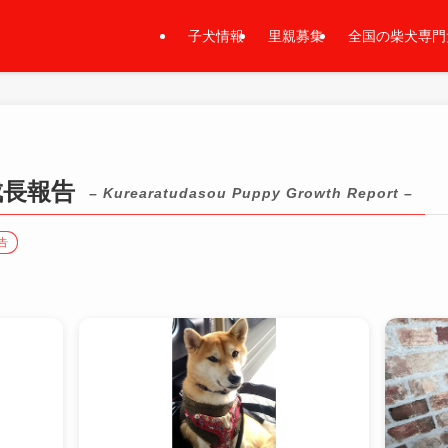
子犬情報
里親募集
全国の柴犬専門
成長報告
– Kurearatudasou Puppy Growth Report –
告