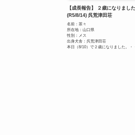
【成長報告】 ２歳になりまし
(R5/8/14) 呉荒津田荘
名前：茶々
所在地：山口県
性別：メス
出身犬舎：呉荒津田荘
本日（8/10）で２歳になりました。・