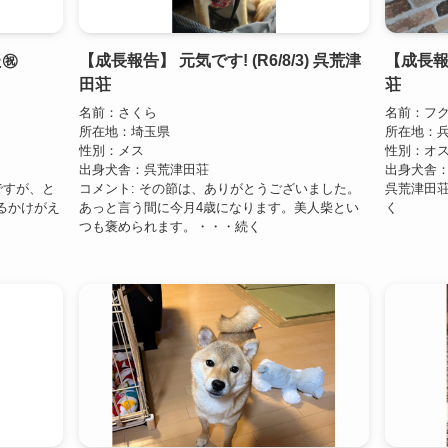
㊗️
【成長報告】 元気です! (R6/8/3) 呉荒津
【成長報告
田荘
荘
名前：さくら
名前：フ
所在地：埼玉県
所在地：
性別：メス
性別：オ
出身犬舎：呉荒津田荘
出身犬舎
ですが、と
コメント: その節は、ありがとうございました。
呉荒津田
るかけがえ
あっと言う間に今月4歳になります。美人柴とい
く
つも褒められます。・・・続く