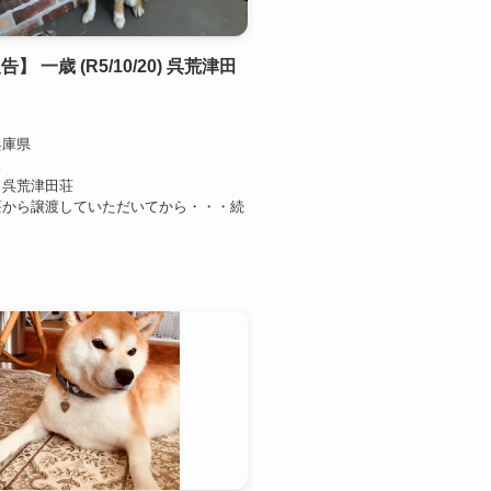
】 一歳 (R5/10/20) 呉荒津田
ク
兵庫県
ス
：呉荒津田荘
荘から譲渡していただいてから・・・続