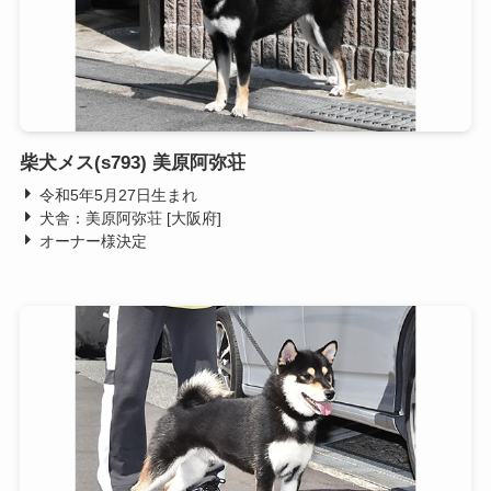
柴犬メス(s793) 美原阿弥荘
令和5年5月27日生まれ
犬舎：美原阿弥荘 [大阪府]
オーナー様決定