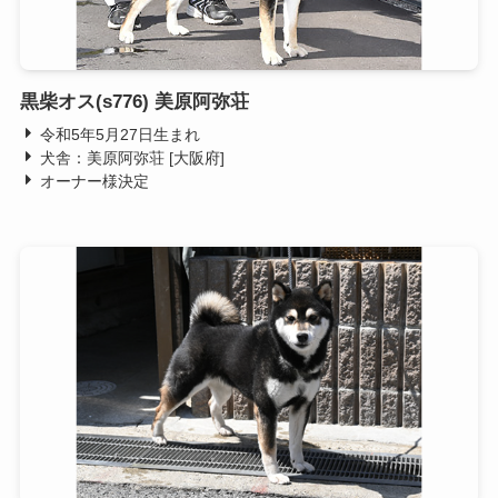
黒柴オス(s776) 美原阿弥荘
令和5年5月27日生まれ
犬舎：美原阿弥荘 [大阪府]
オーナー様決定