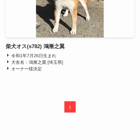
柴犬オス(s782) 鴻漸之翼
令和1年7月26日生まれ
犬舎名：鴻漸之翼 [埼玉県]
オーナー様決定
1