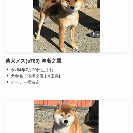
柴犬メス(s783) 鴻漸之翼
令和4年7月20日生まれ
犬舎名：鴻漸之翼 [埼玉県]
オーナー様決定