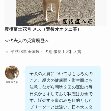
豊後富士花号 メス（豊後オオタニ荘）
≪代表犬の受賞履歴≫
平成28年 全国展 壮犬組 優良１席壮犬賞
子犬の犬質についてはもちろんの
こと、親犬の健康面・衛生面にも
豊後直入荘
注意しながら朝晩２回の運動は毎
日欠かさずしており状態は万全で
す。販売する事のみを目的とした
ブリーダーとは違い、日本犬スタ