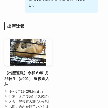
い。
出産速報
【出産速報】令和６年1月
26日生（a001） 豊後直入
荘
令和6年1月26日生まれ
性別：オス(3頭) メス(0頭)
犬舎：豊後直入荘 [大分県]
お問い合わせ終了いたしま