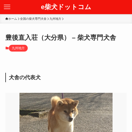
e柴犬ドットコム
ホーム
全国の柴犬専門犬舎
九州地方
豊後直入荘（大分県） – 柴犬専門犬舎
九州地方
犬舎の代表犬