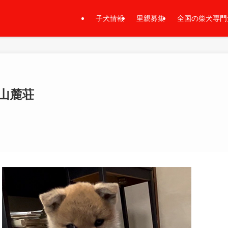
子犬情報
里親募集
全国の柴犬専門
早山麓荘