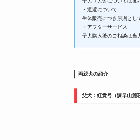
子犬（犬舎については友
・返還について
生体販売につき原則とし
・アフターサービス
子犬購入後のご相談は当
両親犬の紹介
父犬：紅貴号（諫早山麓