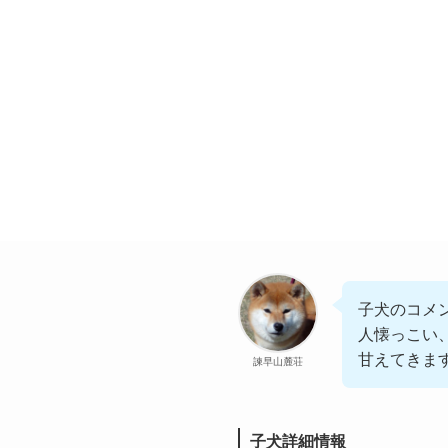
子犬のコメ
人懐っこい
甘えてきま
諫早山麓荘
子犬詳細情報