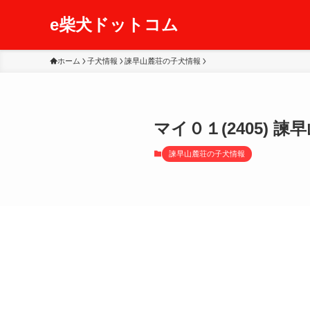
e柴犬ドットコム
ホーム
子犬情報
諫早山麓荘の子犬情報
マイ０１(2405) 諫
諫早山麓荘の子犬情報