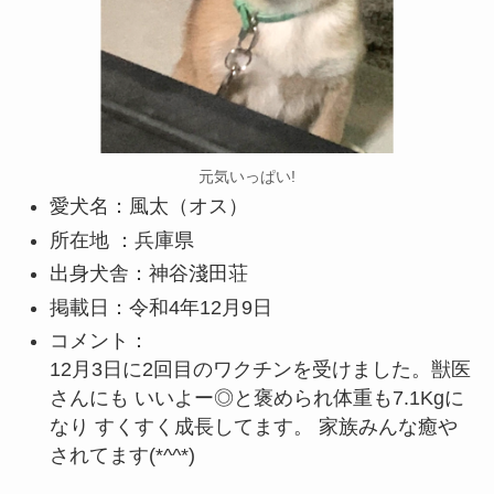
元気いっぱい!
愛犬名：風太（オス）
所在地 ：兵庫県
出身犬舎：神谷淺田荘
掲載日：令和4年12月9日
コメント：
12月3日に2回目のワクチンを受けました。獣医
さんにも いいよー◎と褒められ体重も7.1Kgに
なり すくすく成長してます。 家族みんな癒や
されてます(*^^*)