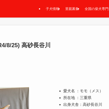
子犬情報
里親募集
全国の柴犬専門
/8/25) 高砂長谷川
愛犬名 ：モモ（メス）
所在地 ：三重県
出身犬舎：高砂長谷川